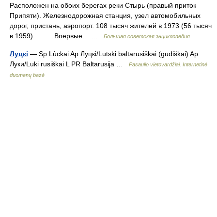
Расположен на обоих берегах реки Стырь (правый приток
Припяти). Железнодорожная станция, узел автомобильных
дорог, пристань, аэропорт. 108 тысяч жителей в 1973 (56 тысяч
в 1959). Впервые… …
Большая советская энциклопедия
Луцкі
— Sp Lùckai Ap Луцкі/Lutski baltarusiškai (gudiškai) Ap
Луки/Luki rusiškai L PR Baltarusija …
Pasaulio vietovardžiai. Internetinė
duomenų bazė