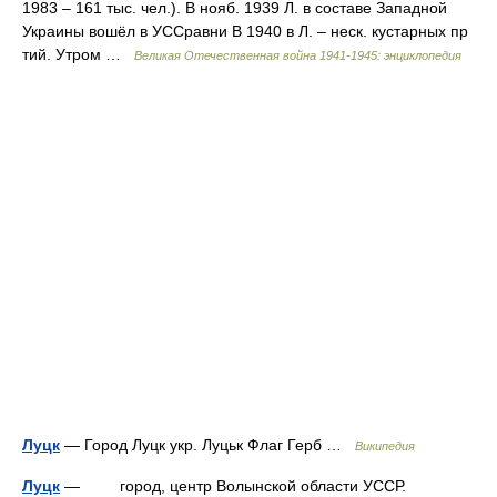
1983 – 161 тыс. чел.). В нояб. 1939 Л. в составе Западной
Украины вошёл в УССравни В 1940 в Л. – неск. кустарных пр
тий. Утром …
Великая Отечественная война 1941-1945: энциклопедия
Луцк
— Город Луцк укр. Луцьк Флаг Герб …
Википедия
Луцк
— город, центр Волынской области УССР.