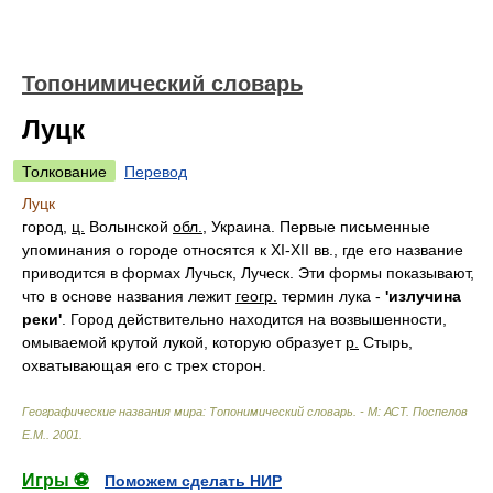
Топонимический словарь
Луцк
Толкование
Перевод
Луцк
город,
ц.
Волынской
обл.
, Украина. Первые письменные
упоминания о городе относятся к XI-XII вв., где его название
приводится в формах Лучьск, Луческ. Эти формы показывают,
что в основе названия лежит
геогр.
термин лука -
'излучина
реки'
. Город действительно находится на возвышенности,
омываемой крутой лукой, которую образует
р.
Стырь,
охватывающая его с трех сторон.
Географические названия мира: Топонимический словарь. - М: АСТ
.
Поспелов
Е.М.
.
2001
.
Игры ⚽
Поможем сделать НИР