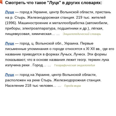
Смотреть что такое "Луцк" в других словарях:
Луцк
— город в Украине, центр Волынской области, пристань
на р. Стырь. Железнодорожная станция. 219 тыс. жителей
(1996). Машиностроение и металлообработка (автомобили,
приборы, электроаппаратура, подшипники и др.), лёгкая,
пищевкусовая, химическая… …
Энциклопедический словарь
Луцк
— город, ц. Волынской обл., Украина. Первые
письменные упоминания о городе относятся к XI XII вв., где его
название приводится в формах Лучьск, Луческ. Эти формы
показывают, что в основе названия лежит геогр. термин лука
излучина реки . Город… …
Географическая энциклопедия
Луцк
— город на Украине, центр Волынской области,
расположен на реке Стырь. Железнодорожная станция.
Население 218 тыс человек… …
Города мира