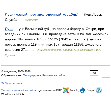
Луцк (малый противолодочный корабль)
— Луцк Луцьк
Служба …
Википедия
Луцк
— у. г. Волынской губ., на правом берегу р. Стыри, при
впадении рч. Гижицы. В Л. проведена ветвь Юго Зап. железной
дороги. Жителей в 1895 г. 15125 (7842 м., 7283 ж.): дворян
потомственных 119 и личных 157, мещан 11156, духовного
сословия 27,… …
Энциклопедический словарь Ф.А. Брокгауза и И.А.
Ефрона
© Академик, 2000-2026
18+
Обратная связь:
Техподдержка
,
Реклама на сайте
👣 Путешествия
Экспорт словарей на сайты
, сделанные на PHP,
Joomla,
Drupal,
WordPress, MODx.